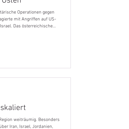
 Osten
itärische Operationen gegen
agierte mit Angriffen auf US-
srael. Das österreichische
isen nach Israel, Iran, Irak
 setzt Flüge in die Region aus.
pannt.
skaliert
 Region weiträumig. Besonders
ber Iran, Israel, Jordanien,