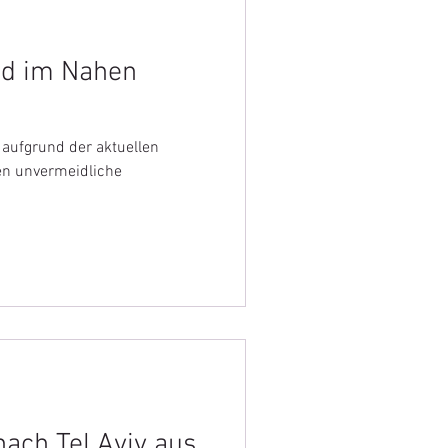
d im Nahen
 aufgrund der aktuellen
en unvermeidliche
nach Tel Aviv aus