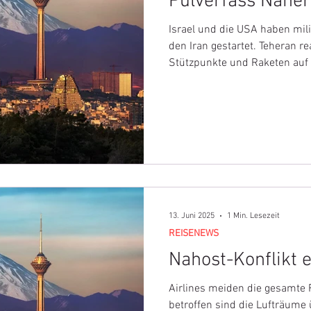
Pulverfass Naher
Israel und die USA haben mil
den Iran gestartet. Teheran re
Stützpunkte und Raketen auf I
Außenministerium warnt vor Re
und Libanon, Austrian Airlines
Die Lage bleibt extrem anges
13. Juni 2025
1 Min. Lesezeit
REISENEWS
Nahost-Konflikt e
Airlines meiden die gesamte
betroffen sind die Lufträume ü