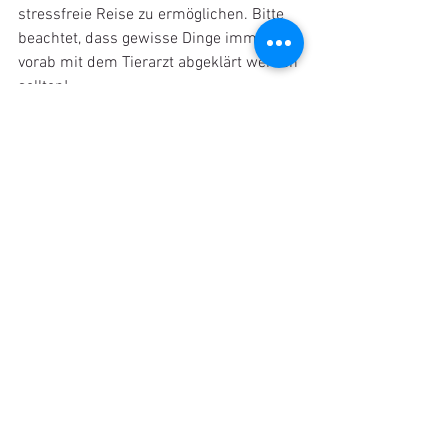
stressfreie Reise zu ermöglichen. Bitte 
beachtet, dass gewisse Dinge immer 
vorab mit dem Tierarzt abgeklärt werden 
sollten! 
Wir wünschen euch und eurem 
tierischen Begleiter eine gute und 
angenehme Reise!
REISENEWS