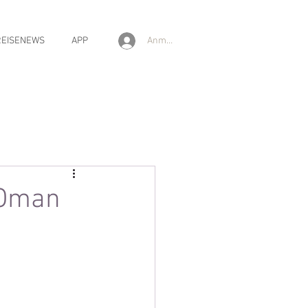
Anmelden
REISENEWS
APP
 Oman