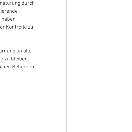
instufung durch 
kierende 
n haben 
r Kontrolle zu 
arnung an alle 
 zu bleiben, 
ichen Behörden 