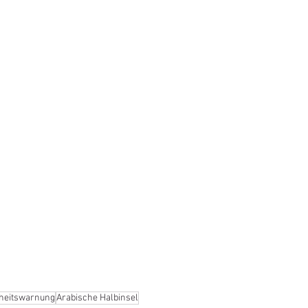
heitswarnung
Arabische Halbinsel