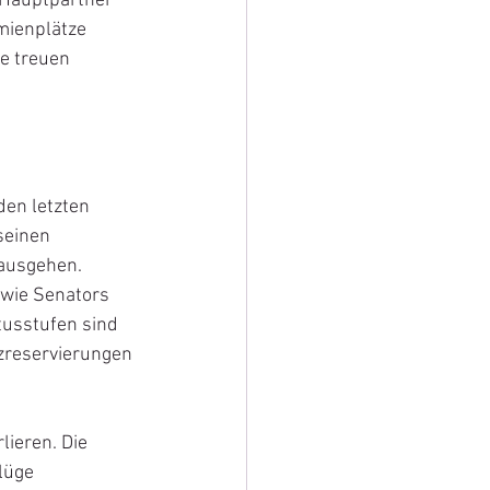
r Hauptpartner 
mienplätze 
e treuen 
en letzten 
seinen 
nausgehen. 
owie Senators 
tusstufen sind 
tzreservierungen 
lieren. Die 
lüge 