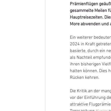
Prämienflügen geäuße
gesammelte Meilen fü
Hauptreisezeiten. Di
More abwenden und al
Ein weiterer bedeute
2024 in Kraft getrete
basierte, durch ein 
als Nachteil empfunde
ihren bisherigen Vie
halten können. Dies h
Rücken kehren.
Die Kritik an der man
vor der Einführung d
attraktive Flugprämi