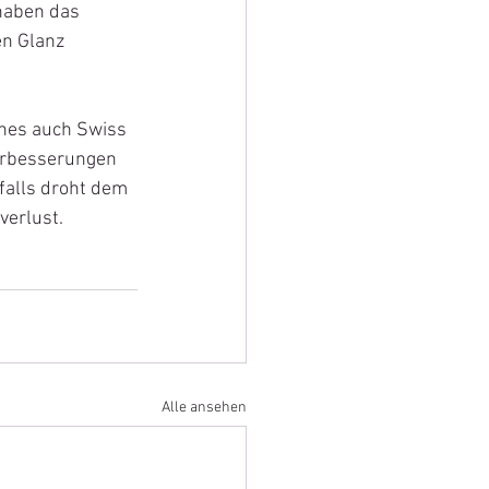
haben das 
en Glanz 
ines auch Swiss 
erbesserungen 
alls droht dem 
verlust.
Alle ansehen