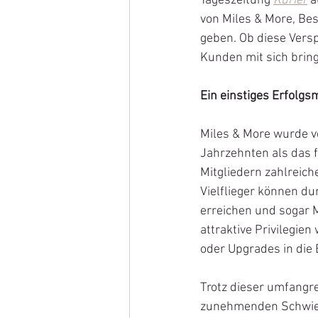
Tageszeitung 
Kurier
 a
von Miles & More, Bes
geben. Ob diese Vers
Kunden mit sich bring
Ein einstiges Erfolg
Miles & More wurde vo
Jahrzehnten als das f
Mitgliedern zahlreich
Vielflieger können d
erreichen und sogar M
attraktive Privilegie
oder Upgrades in die
Trotz dieser umfangre
zunehmenden Schwieri