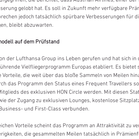
ufgegriffen, die berichtet, dass Austrian Airlines, einer de
serung gelobt hat. Es soll in Zukunft mehr verfügbare Prä
prechen jedoch tatsächlich spürbare Verbesserungen für di
en, bleibt abzuwarten.
smodell auf dem Prüfstand
n der Lufthansa Group ins Leben gerufen und hat sich in d
ührende Vielfliegerprogramm Europas etabliert. Es bietet 
e Vorteile, die weit über das bloße Sammeln von Meilen hi
urch das Programm den Status eines Frequent Travellers s
itglieds des exklusiven HON Circle werden. Mit diesen Sta
n wie der Zugang zu exklusiven Lounges, kostenlose Sitzpla
 Business- und First-Class verbunden.
ichen Vorteile scheint das Programm an Attraktivität zu ver
gkeiten, die gesammelten Meilen tatsächlich in Prämienf