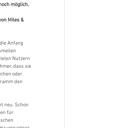
och möglich, 
on Miles & 
die Anfang 
smeilen 
ielen Nutzern 
hmer, dass sie 
ichen oder 
ogramm den 
ht neu. Schon 
en für 
ischen 