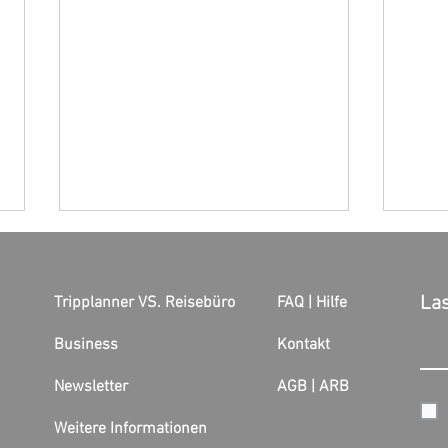
Las
Tripplanner VS. Reisebüro
FAQ | Hilfe
Business
Kontakt
Newsletter
AGB |
ARB
Streicht Austrian Wien - Graz?
Edin
Touri
Weitere Informationen