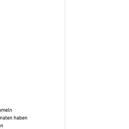
mmeln 
onaten haben 
n 