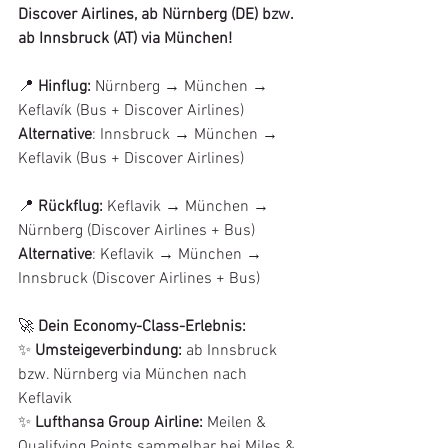
Discover Airlines, ab Nürnberg (DE) bzw. 
ab Innsbruck (AT) via München! 
📍 
Hinflug:
 Nürnberg → München → 
Keflavík (Bus + Discover Airlines) 
Alternative
: Innsbruck → München → 
Keflavik (Bus + Discover Airlines)
📍 
Rückflug:
 Keflavik → München → 
Nürnberg (Discover Airlines + Bus)
Alternative
: Keflavik → München → 
Innsbruck (Discover Airlines + Bus) 
🚀 
Dein Economy-Class-Erlebnis:
✨ 
Umsteigeverbindung: 
ab Innsbruck 
bzw. Nürnberg via München nach 
Keflavik
✨ 
Lufthansa Group Airline
:
Meilen & 
Qualifying Points sammelbar bei Miles & 