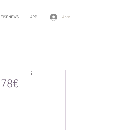
Anmelden
REISENEWS
APP
178€