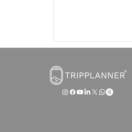
Wien - Muscat Direktflug ab
256 € 🇴🇲🌴