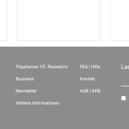
Las
Tripplanner VS. Reisebüro
FAQ | Hilfe
Business
Kontakt
Newsletter
AGB |
ARB
Gorillas hautnah: Uganda für
Busi
Icela
338€ entdecken! 🇺🇬🦍
Weitere Informationen
🇺🇸