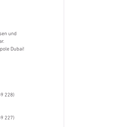
sen und 
r.
opole Dubai!
G9 228
)
G9 227
)