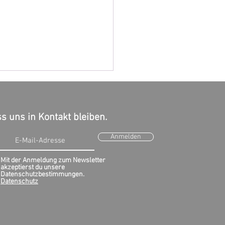
s uns in Kontakt bleiben.
Anmelden
Mit der Anmeldung zum Newsletter
akzeptierst du unsere
ness-Class-Deal mit
Datenschutzbestimmungen.
ndair in die USA ab 786€
Datenschutz
🗽