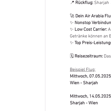
📍 
Rückflug:
 Sharjah 
🚀 
Dein Air Arabia Flu
✨ 
Nonstop Verbindun
✨ 
Low Cost
Carrier
:
A
Getränke können an B
✨ 
Top Preis-Leistung
🗓️ 
Reisezeitraum: 
Das
Beispiel Flug:
Mittwoch, 07.05.2025
Wien - Sha
Mittwoch, 14.05.2025
Sharjah - 