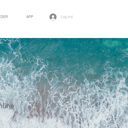
Log ind
EDER
APP
nline