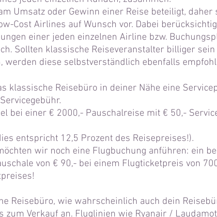
 am Umsatz oder Gewinn einer Reise beteiligt, daher
 Low-Cost Airlines auf Wunsch vor. Dabei berücksichtig
ngen einer jeden einzelnen Airline bzw. Buchungsp
h. Sollten klassische Reiseveranstalter billiger sein 
 werden diese selbstverständlich ebenfalls empfohl
das klassische Reisebüro in deiner Nähe eine Servic
- Servicegebühr.
l bei einer € 2000,- Pauschalreise mit € 50,- Servi
ies entspricht
12,5 Prozent des Reisepreises!).
 möchten wir noch eine Flugbuchung anführen: ein b
schale von € 90,- bei einem Flugticketpreis von 700
tpreises!
ne Reisebüro, wie wahrscheinlich auch dein Reisebür
s zum Verkauf an. Fluglinien wie Ryanair / Laudamoti