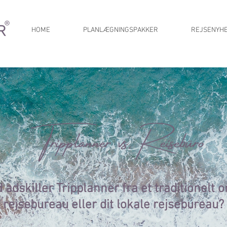
HOME
PLANLÆGNINGSPAKKER
REJSENYH
 adskiller Tripplanner fra et traditionelt o
rejsebureau eller dit lokale rejsebureau?