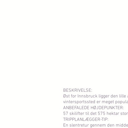
BESKRIVELSE:
Øst for Innsbruck ligger den lille
vintersportssted er meget populæ
ANBEFALEDE HØJDEPUNKTER:
57 skilifter til det 575 hektar s
TRIPPLANLÆGGER-TIP:
En slentretur gennem den midde