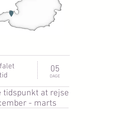
falet
05
tid
DAGE
 tidspunkt at rejse
cember - marts