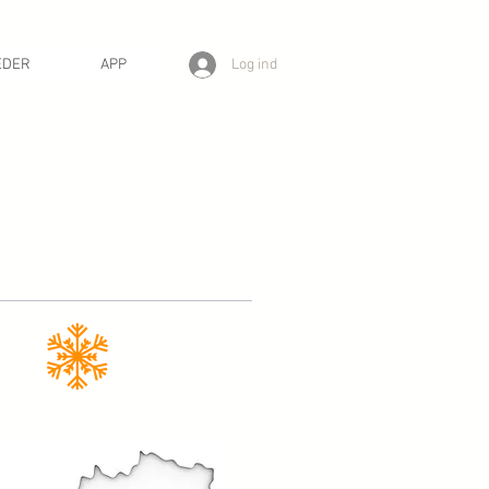
Log ind
EDER
APP