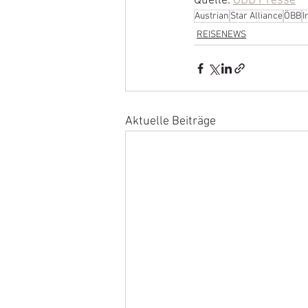
Quelle: 
ÖBB Presse
Austrian
Star Alliance
ÖBB
I
REISENEWS
Aktuelle Beiträge