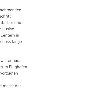
eilnehmenden 
chritt 
nfacher und 
nklusive 
 Centern in 
sodass lange 
weiter aus. 
e zum Flughafen 
evorzugten 
nd macht das 