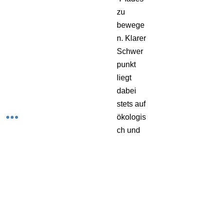
zu
bewege
n. Klarer
Schwer
punkt
liegt
dabei
stets auf
ökologis
ch und
sozial
verantw
ortungs
bewusst
em
Reisen.