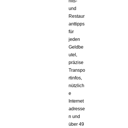
nfts-
und
Restaur
anttipps
für
jeden
Geldbe
utel,
präzise
Transpo
rtinfos,
nützlich
e
Internet
adresse
n und
über 49