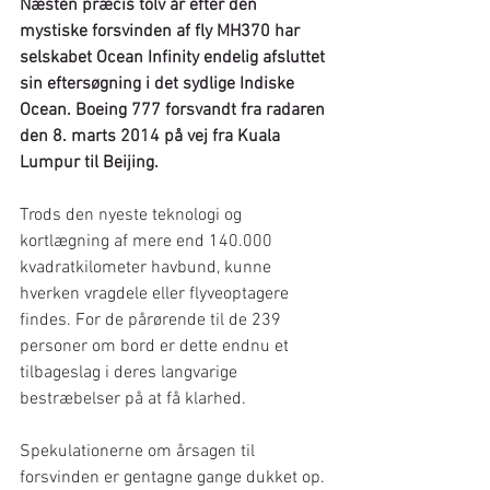
Næsten præcis tolv år efter den 
mystiske forsvinden af fly MH370 har 
selskabet Ocean Infinity endelig afsluttet 
sin eftersøgning i det sydlige Indiske 
Ocean. Boeing 777 forsvandt fra radaren 
den 8. marts 2014 på vej fra Kuala 
Lumpur til Beijing.
Trods den nyeste teknologi og 
kortlægning af mere end 140.000 
kvadratkilometer havbund, kunne 
hverken vragdele eller flyveoptagere 
findes. For de pårørende til de 239 
personer om bord er dette endnu et 
tilbageslag i deres langvarige 
bestræbelser på at få klarhed.
Spekulationerne om årsagen til 
forsvinden er gentagne gange dukket op. 