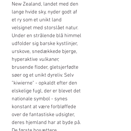
New Zealand, landet med den
lange hvide sky, nyder godt af
et ry som et unikt land
velsignet med storslået natur.
Under en strålende blå himmel
udfolder sig barske kystlinjer,
urskove, snedækkede bjerge,
hyperaktive
vulkaner,
brusende floder, gletsjerfødte
søer og et unikt dyreliv. Selv
"kiwierne" - opkaldt efter den
elskelige fugl, der er blevet det
nationale symbol - synes
konstant at være forbløffede
over de fantastiske udsigter,
deres hjemland har at byde på.
De første bosættere,