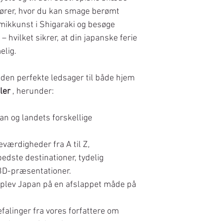
lører, hvor du kan smage berømt
mikkunst i Shigaraki og besøge
hvilket sikrer, at din japanske ferie
elig.
 den perfekte ledsager til både hjem
ler
, herunder:
n og landets forskellige
eværdigheder fra A til Z,
edste destinationer, tydelig
3D-præsentationer.
plev Japan på en afslappet måde på
alinger fra vores forfattere om