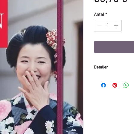
Antal
*
Detaljer
Sideantal
: 682
Udgave:
15. udgave
Sprog:
Tysk
Udgivelsesdato:
3. aug