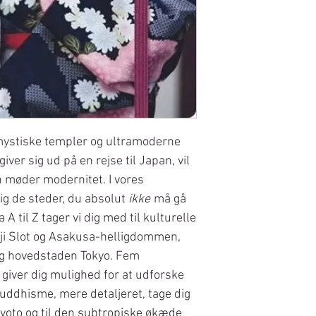
mystiske templer og ultramoderne
ver sig ud på en rejse til Japan, vil
n møder modernitet. I vores
dig de steder, du absolut
ikke
må gå
 A til Z tager vi dig med til kulturelle
ji Slot og Asakusa-helligdommen,
 og hovedstaden Tokyo. Fem
giver dig mulighed for at udforske
uddhisme, mere detaljeret, tage dig
yoto og til den subtropiske økæde