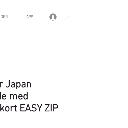
Log ind
EDER
APP
r Japan
de med
 kort EASY ZIP
ris