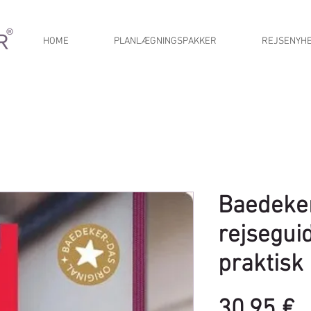
HOME
PLANLÆGNINGSPAKKER
REJSENYH
Baedeke
rejsegui
praktisk
P
30,95 €