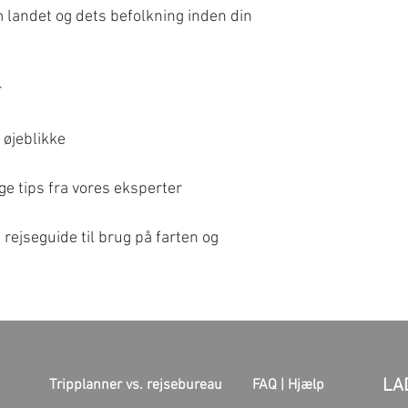
m landet og dets befolkning inden din
r
 øjeblikke
e tips fra vores eksperter
rejseguide til brug på farten og
LA
Tripplanner vs. rejsebureau
FAQ |
Hjælp