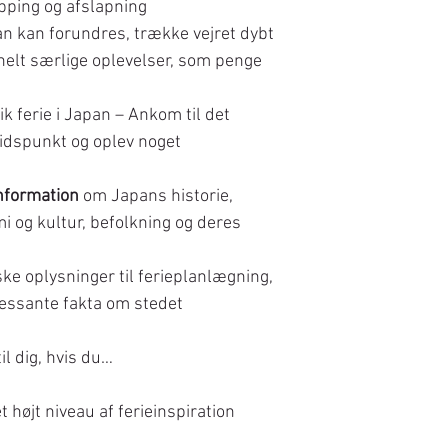
opping og afslapning
an kan forundres, trække vejret dybt
l helt særlige oplevelser, som penge
ik ferie i Japan – Ankom til det
 tidspunkt og oplev noget
nformation
om Japans historie,
i og kultur, befolkning og deres
ke oplysninger til ferieplanlægning,
ressante fakta om stedet
il dig, hvis du…
 højt niveau af ferieinspiration