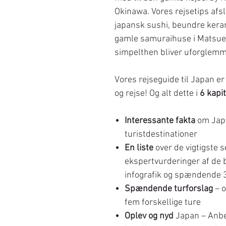
Okinawa. Vores rejsetips afs
japansk sushi, beundre kera
gamle samuraihuse i Matsue – 
simpelthen bliver uforglemm
Vores rejseguide til Japan er
og rejse! Og alt dette i
6 kapit
Interessante fakta
om Japa
turistdestinationer
En liste
over de vigtigste s
ekspertvurderinger af de b
infografik og spændende 
Spændende turforslag
– o
fem forskellige ture
Oplev og nyd
Japan – Anbef