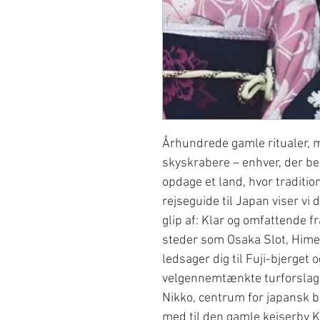
Århundrede gamle ritualer, 
skyskrabere – enhver, der begi
opdage et land, hvor traditio
rejseguide til Japan viser vi 
glip af: Klar og omfattende fra
steder som Osaka Slot, Hime
ledsager dig til Fuji-bjerget
velgennemtænkte turforslag 
Nikko, centrum for japansk b
med til den gamle kejserby K